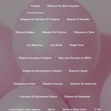
Главная
Шарики На День Рождения
Шарики На Выписку Из Роддома
Шарики В Коробке
Шарики Цифры
Шарики На Потолок
Шарики на Леске
Для Взрослых
Для Детей
Гендер Пати
Шарики Больших Размеров
Шар Для Рекламы из (ПВХ)
Недорогие Композиции из Шаров
Шарики Сердце
Шарики для Воssa
Шарики Фигуры
Шарики На Девичник
Гирлянда Из Воздушных Шаров
Шарики На Крещение
услуга надуть свои шарики
Цветы
Цветы в Шаре Баблс
О Нас