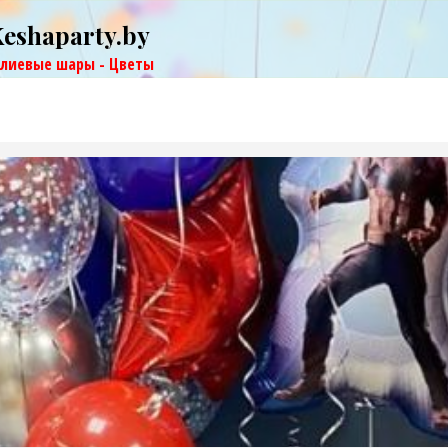
Keshaparty.by
елиевые шары - Цветы