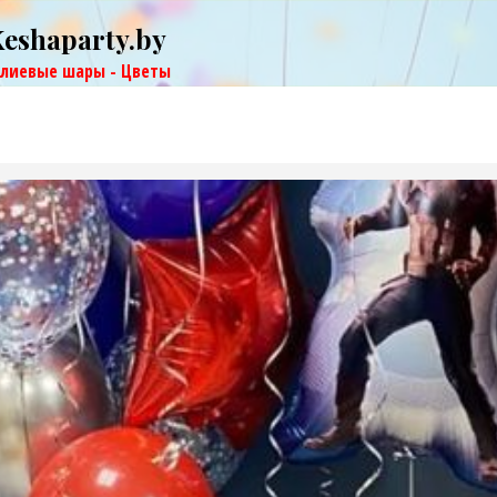
Keshaparty.by
елиевые шары - Цветы