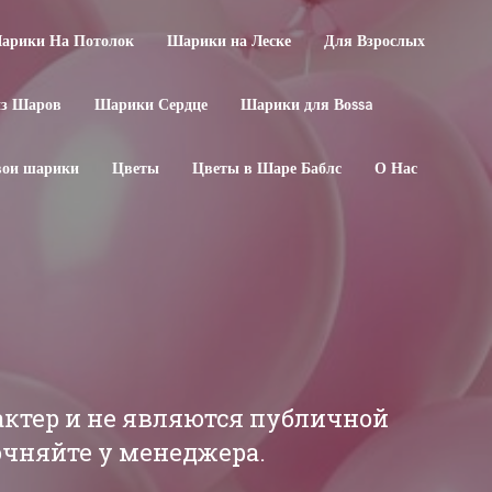
арики На Потолок
Шарики на Леске
Для Взрослых
из Шаров
Шарики Сердце
Шарики для Воssa
свои шарики
Цветы
Цветы в Шаре Баблс
О Нас
актер и не являются публичной
точняйте у менеджера.