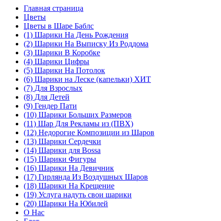
Главная страница
Цветы
Цветы в Шаре Баблс
(1) Шарики На День Рождения
(2) Шарики На Выписку Из Роддома
(3) Шарики В Коробке
(4) Шарики Цифры
(5) Шарики На Потолок
(6) Шарики на Леске (капельки) ХИТ
(7) Для Взрослых
(8) Для Детей
(9) Гендер Пати
(10) Шарики Больших Размеров
(11) Шар Для Рекламы из (ПВХ)
(12) Недорогие Композиции из Шаров
(13) Шарики Сердечки
(14) Шарики для Воssa
(15) Шарики Фигуры
(16) Шарики На Девичник
(17) Гирлянда Из Воздушных Шаров
(18) Шарики На Крещение
(19) Услуга надуть свои шарики
(20) Шарики На Юбилей
О Нас