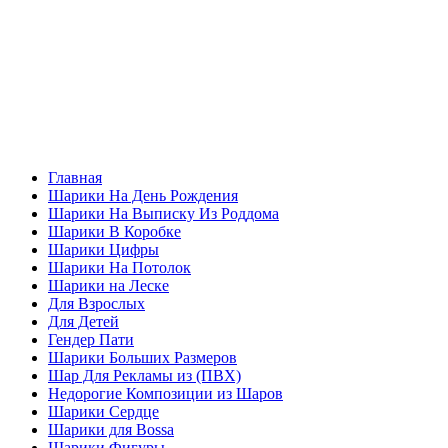
Главная
Шарики На День Рождения
Шарики На Выписку Из Роддома
Шарики В Коробке
Шарики Цифры
Шарики На Потолок
Шарики на Леске
Для Взрослых
Для Детей
Гендер Пати
Шарики Больших Размеров
Шар Для Рекламы из (ПВХ)
Недорогие Композиции из Шаров
Шарики Сердце
Шарики для Воssa
Шарики Фигуры