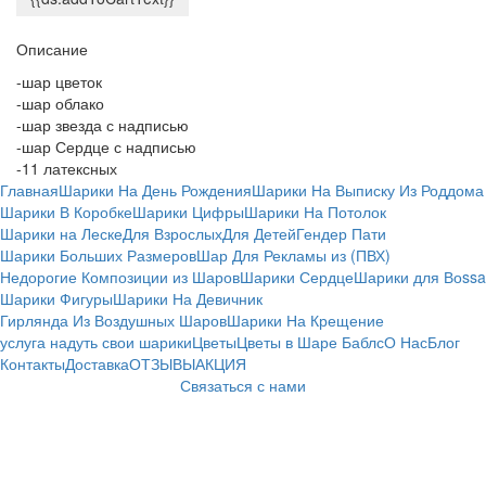
Описание
-шар цветок
-шар облако
-шар звезда с надписью
-шар Сердце с надписью
-11 латексных
Главная
Шарики На День Рождения
Шарики На Выписку Из Роддома
Шарики В Коробке
Шарики Цифры
Шарики На Потолок
Шарики на Леске
Для Взрослых
Для Детей
Гендер Пати
Шарики Больших Размеров
Шар Для Рекламы из (ПВХ)
Недорогие Композиции из Шаров
Шарики Сердце
Шарики для Воssa
Шарики Фигуры
Шарики На Девичник
Гирлянда Из Воздушных Шаров
Шарики На Крещение
услуга надуть свои шарики
Цветы
Цветы в Шаре Баблс
О Нас
Блог
Контакты
Доставка
ОТЗЫВЫ
АКЦИЯ
Связаться с нами
⚠️ Цены и информация о товарах на сайте
носят ознакомительный характер и не
являются публичной офертой (ст. 407 ГК РБ).