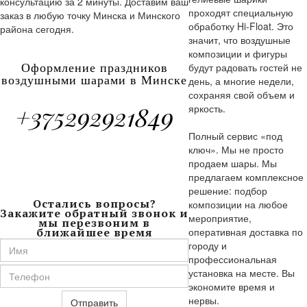
консультацию за 2 минуты. Доставим ваш
проходят специальную
заказ в любую точку Минска и Минского
обработку Hi-Float. Это
района сегодня.
значит, что воздушные
композиции и фигуры
будут радовать гостей не
Оформление праздников
воздушными шарами в Минске
день, а многие недели,
сохраняя свой объем и
+375292921849
яркость.
Полный сервис «под
ключ». Мы не просто
продаем шары. Мы
Получить бесплатную
консультацию Отправьте
предлагаем комплексное
заявку, наши менеджеры
решение: подбор
перезвонят вам
Остались вопросы?
композиции на любое
Закажите обратный звонок и
мероприятие,
мы перезвоним в
ближайшее время
оперативная доставка по
городу и
профессиональная
установка на месте. Вы
экономите время и
нервы.
Отправить