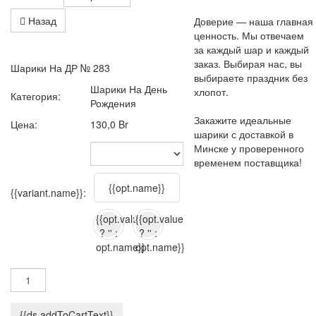
Назад
Доверие — наша главная
ценность. Мы отвечаем
за каждый шар и каждый
заказ. Выбирая нас, вы
Шарики На ДР № 283
выбираете праздник без
Шарики На День
хлопот.
Категория:
Рождения
Закажите идеальные
Цена:
130,0 Br
шарики с доставкой в
Минске у проверенного
временем поставщика!
{{opt.name}}
{{variant.name}}:
{{opt.value
{{opt.value
? '' :
? '' :
opt.name}}
opt.name}}
{{ds.addToCartText}}