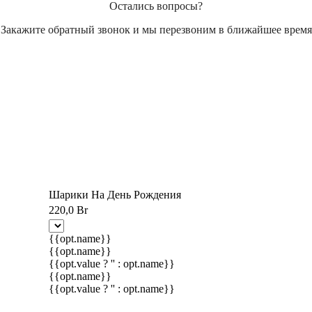
Остались вопросы?
Закажите обратный звонок и мы перезвоним в ближайшее время
Шарики На День Рождения
220,0 Br
{{opt.name}}
{{opt.name}}
{{opt.value ? '' : opt.name}}
{{opt.name}}
{{opt.value ? '' : opt.name}}