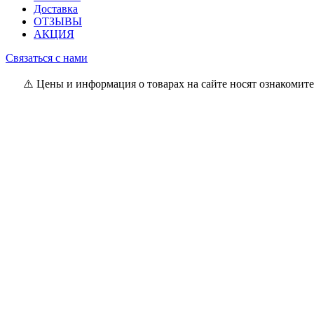
Доставка
ОТЗЫВЫ
АКЦИЯ
Связаться с нами
⚠️ Цены и информация о товарах на сайте носят ознакомите
Владелец магазина: ИП Самсонова И.Л
Свидетельство о регистрации: 0837556 от 17.05.2022 выдан М
Юр. адрес: г. Минск, ул. Пр. Мира 2
Интернет-магазин зарегистрирован РБ 17.05.22
Режим работы :