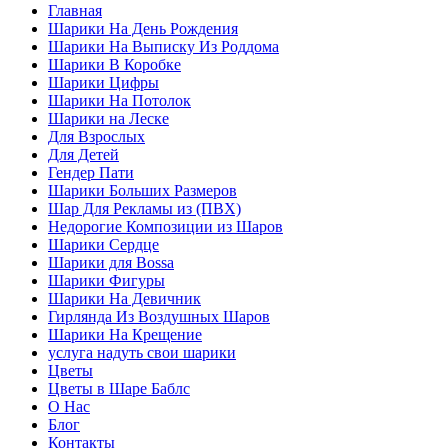
Главная
Шарики На День Рождения
Шарики На Выписку Из Роддома
Шарики В Коробке
Шарики Цифры
Шарики На Потолок
Шарики на Леске
Для Взрослых
Для Детей
Гендер Пати
Шарики Больших Размеров
Шар Для Рекламы из (ПВХ)
Недорогие Композиции из Шаров
Шарики Сердце
Шарики для Воssa
Шарики Фигуры
Шарики На Девичник
Гирлянда Из Воздушных Шаров
Шарики На Крещение
услуга надуть свои шарики
Цветы
Цветы в Шаре Баблс
О Нас
Блог
Контакты