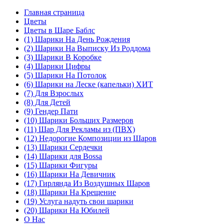
Главная страница
Цветы
Цветы в Шаре Баблс
(1) Шарики На День Рождения
(2) Шарики На Выписку Из Роддома
(3) Шарики В Коробке
(4) Шарики Цифры
(5) Шарики На Потолок
(6) Шарики на Леске (капельки) ХИТ
(7) Для Взрослых
(8) Для Детей
(9) Гендер Пати
(10) Шарики Больших Размеров
(11) Шар Для Рекламы из (ПВХ)
(12) Недорогие Композиции из Шаров
(13) Шарики Сердечки
(14) Шарики для Воssa
(15) Шарики Фигуры
(16) Шарики На Девичник
(17) Гирлянда Из Воздушных Шаров
(18) Шарики На Крещение
(19) Услуга надуть свои шарики
(20) Шарики На Юбилей
О Нас