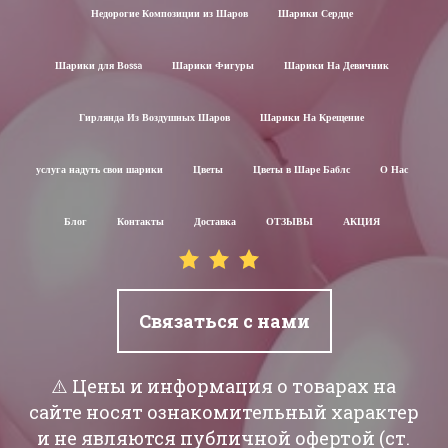
Недорогие Композиции из Шаров
Шарики Сердце
Шарики для Воssa
Шарики Фигуры
Шарики На Девичник
Гирлянда Из Воздушных Шаров
Шарики На Крещение
услуга надуть свои шарики
Цветы
Цветы в Шаре Баблс
О Нас
Блог
Контакты
Доставка
ОТЗЫВЫ
АКЦИЯ
Связаться с нами
⚠️ Цены и информация о товарах на
сайте носят ознакомительный характер
и не являются публичной офертой (ст.