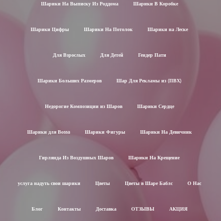
Шарики На Выписку Из Роддома
Шарики В Коробке
Шарики Цифры
Шарики На Потолок
Шарики на Леске
Для Взрослых
Для Детей
Гендер Пати
Шарики Больших Размеров
Шар Для Рекламы из (ПВХ)
Недорогие Композиции из Шаров
Шарики Сердце
Шарики для Воssa
Шарики Фигуры
Шарики На Девичник
Гирлянда Из Воздушных Шаров
Шарики На Крещение
услуга надуть свои шарики
Цветы
Цветы в Шаре Баблс
О Нас
Блог
Контакты
Доставка
ОТЗЫВЫ
АКЦИЯ