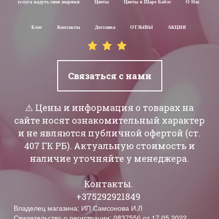
услуга надуть свои шарики
Цветы
Цветы в Шаре Баблс
О Нас
Блог
Контакты
Доставка
ОТЗЫВЫ
АКЦИЯ
Связаться с нами
⚠️ Цены и информация о товарах на
сайте носят ознакомительный характер
и не являются публичной офертой (ст.
407 ГК РБ). Актуальную стоимость и
наличие уточняйте у менеджера.
Контакты.
+375292921849
Владелец магазина: ИП Самсонова И.Л
Свидетельство о регистрации: 0837556 от 17.05.2022