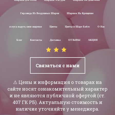
Шарики для Воssa
Шарики Фигуры
Шарики На Девичник
Гирлянда Из Воздушных Шаров
Шарики На Крещение
услуга надуть свои шарики
Цветы
Цветы в Шаре Баблс
О Нас
Блог
Контакты
Доставка
ОТЗЫВЫ
АКЦИЯ
Связаться с нами
⚠️ Цены и информация о товарах на
сайте носят ознакомительный характер
и не являются публичной офертой (ст.
407 ГК РБ). Актуальную стоимость и
наличие уточняйте у менеджера.