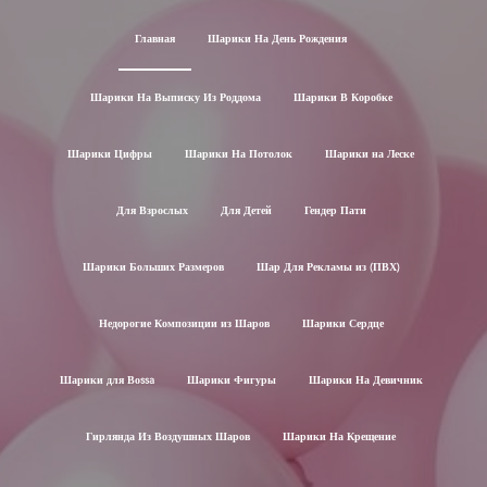
Главная
Шарики На День Рождения
Шарики На Выписку Из Роддома
Шарики В Коробке
Шарики Цифры
Шарики На Потолок
Шарики на Леске
Для Взрослых
Для Детей
Гендер Пати
Шарики Больших Размеров
Шар Для Рекламы из (ПВХ)
Недорогие Композиции из Шаров
Шарики Сердце
Шарики для Воssa
Шарики Фигуры
Шарики На Девичник
Гирлянда Из Воздушных Шаров
Шарики На Крещение