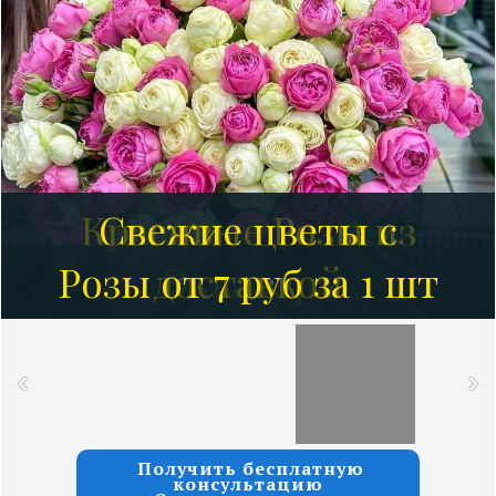
Красивые Розы из
Свежие цветы с
Розы от 7 руб за 1 шт
доставкой
Эквадора
Получить бесплатную
консультацию