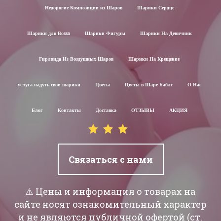
Недорогие Композиции из Шаров
Шарики Сердце
Шарики для Воssa
Шарики Фигуры
Шарики На Девичник
Гирлянда Из Воздушных Шаров
Шарики На Крещение
услуга надуть свои шарики
Цветы
Цветы в Шаре Баблс
О Нас
Блог
Контакты
Доставка
ОТЗЫВЫ
АКЦИЯ
Связаться с нами
⚠️ Цены и информация о товарах на
сайте носят ознакомительный характер
и не являются публичной офертой (ст.