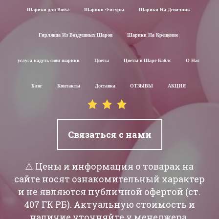
Шарики для Воssa
Шарики Фигуры
Шарики На Девичник
Гирлянда Из Воздушных Шаров
Шарики На Крещение
услуга надуть свои шарики
Цветы
Цветы в Шаре Баблс
О Нас
Блог
Контакты
Доставка
ОТЗЫВЫ
АКЦИЯ
Связаться с нами
⚠️ Цены и информация о товарах на
сайте носят ознакомительный характер
и не являются публичной офертой (ст.
407 ГК РБ). Актуальную стоимость и
наличие уточняйте у менеджера.