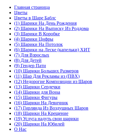
Главная страница
Цветы
Цветы в Шаре Баблс
(1) Шарики На День Рождения
(2) Шарики На Выписку Из Роддома
(3) Шарики В Коробке
(4) Шарики Цифры
(5) Шарики На Потолок
(6) Шарики на Леске (капельки) ХИТ
(7) Для Взрослых
(8) Для Детей
(9) Гендер Пати
(10) Шарики Больших Размеров
(11) Шар Для Рекламы из (ПВХ)
(12) Недорогие Композиции из Шаров
(13) Шарики Сердечки
(14) Шарики для Воssa
(15) Шарики Фигуры
(16) Шарики На Девичник
(17) Гирлянда Из Воздушных Шаров
(18) Шарики На Крещение
(19) Услуга надуть свои шарики
(20) Шарики На Юбилей
О Нас