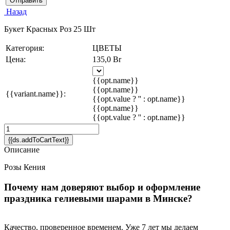
Отправить
Назад
Букет Красных Роз 25 Шт
Категория:
ЦВЕТЫ
Цена:
135,0 Br
{{opt.name}}
{{opt.name}}
{{variant.name}}:
{{opt.value ? '' : opt.name}}
{{opt.name}}
{{opt.value ? '' : opt.name}}
{{ds.addToCartText}}
Описание
Розы Кения
Почему нам доверяют выбор и оформление
праздника гелиевыми шарами в Минске?
Качество, проверенное временем. Уже 7 лет мы делаем