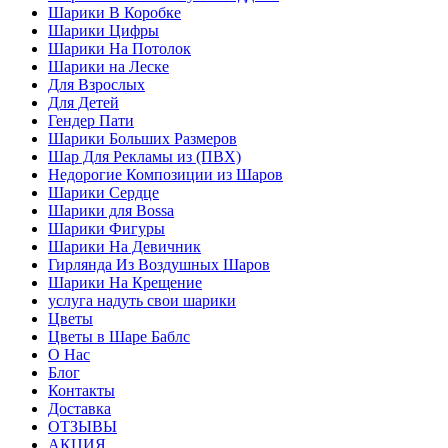
Шарики В Коробке
Шарики Цифры
Шарики На Потолок
Шарики на Леске
Для Взрослых
Для Детей
Гендер Пати
Шарики Больших Размеров
Шар Для Рекламы из (ПВХ)
Недорогие Композиции из Шаров
Шарики Сердце
Шарики для Воssa
Шарики Фигуры
Шарики На Девичник
Гирлянда Из Воздушных Шаров
Шарики На Крещение
услуга надуть свои шарики
Цветы
Цветы в Шаре Баблс
О Нас
Блог
Контакты
Доставка
ОТЗЫВЫ
АКЦИЯ