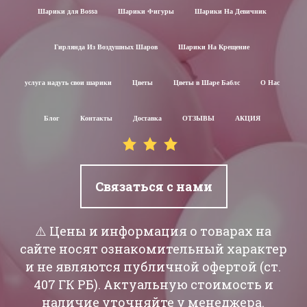
Шарики для Воssa
Шарики Фигуры
Шарики На Девичник
Гирлянда Из Воздушных Шаров
Шарики На Крещение
услуга надуть свои шарики
Цветы
Цветы в Шаре Баблс
О Нас
Блог
Контакты
Доставка
ОТЗЫВЫ
АКЦИЯ
Связаться с нами
⚠️ Цены и информация о товарах на
сайте носят ознакомительный характер
и не являются публичной офертой (ст.
407 ГК РБ). Актуальную стоимость и
наличие уточняйте у менеджера.