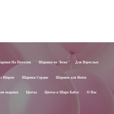
арики На Потолок
Шарики на Леске
Для Взрослых
из Шаров
Шарики Сердце
Шарики для Воssa
свои шарики
Цветы
Цветы в Шаре Баблс
О Нас