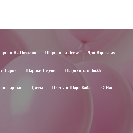
арики На Потолок
Шарики на Леске
Для Взрослых
из Шаров
Шарики Сердце
Шарики для Воssa
свои шарики
Цветы
Цветы в Шаре Баблс
О Нас