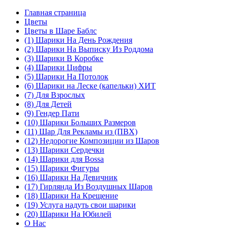
Главная страница
Цветы
Цветы в Шаре Баблс
(1) Шарики На День Рождения
(2) Шарики На Выписку Из Роддома
(3) Шарики В Коробке
(4) Шарики Цифры
(5) Шарики На Потолок
(6) Шарики на Леске (капельки) ХИТ
(7) Для Взрослых
(8) Для Детей
(9) Гендер Пати
(10) Шарики Больших Размеров
(11) Шар Для Рекламы из (ПВХ)
(12) Недорогие Композиции из Шаров
(13) Шарики Сердечки
(14) Шарики для Воssa
(15) Шарики Фигуры
(16) Шарики На Девичник
(17) Гирлянда Из Воздушных Шаров
(18) Шарики На Крещение
(19) Услуга надуть свои шарики
(20) Шарики На Юбилей
О Нас