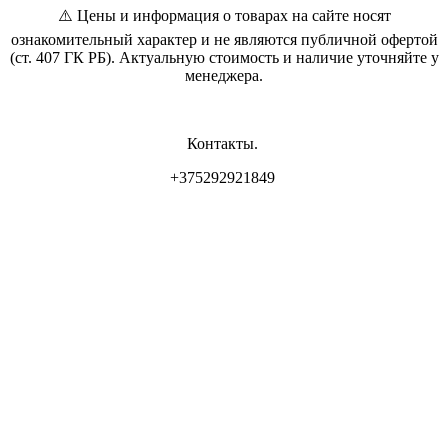
⚠️ Цены и информация о товарах на сайте носят
ознакомительный характер и не являются публичной офертой
(ст. 407 ГК РБ). Актуальную стоимость и наличие уточняйте у
менеджера.
Контакты.
+375292921849
Владелец магазина: ИП Самсонова И.Л
Свидетельство о регистрации: 0837556 от 17.05.2022 выдан
Минским горисполкомом.
Юр. адрес: г. Минск, ул. Пр. Мира 2
Интернет-магазин зарегистрирован РБ 17.05.22
Режим работы :
интернет - магазина : ПН-ВС - круглосуточно (приём Заказов -