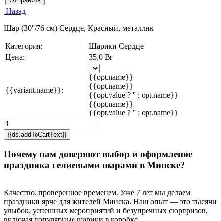
Отправить
Назад
Шар (30''/76 см) Сердце, Красный, металлик
Категория:
Шарики Сердце
Цена:
35,0 Br
{{opt.name}}
{{opt.name}}
{{variant.name}}:
{{opt.value ? '' : opt.name}}
{{opt.name}}
{{opt.value ? '' : opt.name}}
{{ds.addToCartText}}
Почему нам доверяют выбор и оформление
праздника гелиевыми шарами в Минске?
Качество, проверенное временем. Уже 7 лет мы делаем
праздники ярче для жителей Минска. Наш опыт — это тысячи
улыбок, успешных мероприятий и безупречных сюрпризов,
включая популярные шарики в коробке.