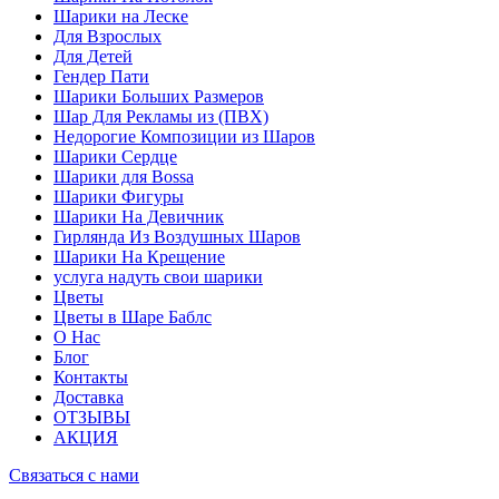
Шарики на Леске
Для Взрослых
Для Детей
Гендер Пати
Шарики Больших Размеров
Шар Для Рекламы из (ПВХ)
Недорогие Композиции из Шаров
Шарики Сердце
Шарики для Воssa
Шарики Фигуры
Шарики На Девичник
Гирлянда Из Воздушных Шаров
Шарики На Крещение
услуга надуть свои шарики
Цветы
Цветы в Шаре Баблс
О Нас
Блог
Контакты
Доставка
ОТЗЫВЫ
АКЦИЯ
Связаться с нами