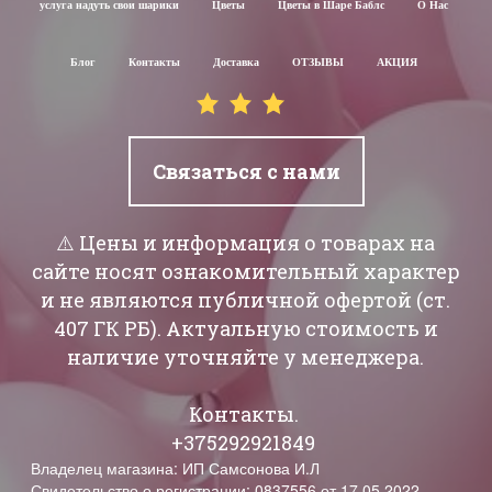
услуга надуть свои шарики
Цветы
Цветы в Шаре Баблс
О Нас
Блог
Контакты
Доставка
ОТЗЫВЫ
АКЦИЯ
Связаться с нами
⚠️ Цены и информация о товарах на
сайте носят ознакомительный характер
и не являются публичной офертой (ст.
407 ГК РБ). Актуальную стоимость и
наличие уточняйте у менеджера.
Контакты.
+375292921849
Владелец магазина: ИП Самсонова И.Л
Свидетельство о регистрации: 0837556 от 17.05.2022