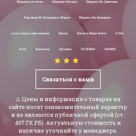
Шарики для Воssa
Шарики Фигуры
Шарики На Девичник
Гирлянда Из Воздушных Шаров
Шарики На Крещение
услуга надуть свои шарики
Цветы
Цветы в Шаре Баблс
О Нас
Блог
Контакты
Доставка
ОТЗЫВЫ
АКЦИЯ
Связаться с нами
⚠️ Цены и информация о товарах на
сайте носят ознакомительный характер
и не являются публичной офертой (ст.
407 ГК РБ). Актуальную стоимость и
наличие уточняйте у менеджера.