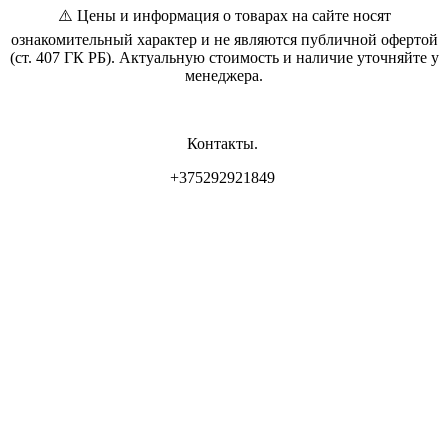
⚠️ Цены и информация о товарах на сайте носят
ознакомительный характер и не являются публичной офертой
(ст. 407 ГК РБ). Актуальную стоимость и наличие уточняйте у
менеджера.
Контакты.
+375292921849
Владелец магазина: ИП Самсонова И.Л
Свидетельство о регистрации: 0837556 от 17.05.2022 выдан
Минским горисполкомом.
Юр. адрес: г. Минск, ул. Пр. Мира 2
Интернет-магазин зарегистрирован РБ 17.05.22
Режим работы :
интернет - магазина : ПН-ВС - круглосуточно (приём Заказов -