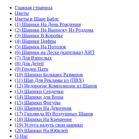
Главная страница
Цветы
Цветы в Шаре Баблс
(1) Шарики На День Рождения
(2) Шарики На Выписку Из Роддома
(3) Шарики В Коробке
(4) Шарики Цифры
(5) Шарики На Потолок
(6) Шарики на Леске (капельки) ХИТ
(7) Для Взрослых
(8) Для Детей
(9) Гендер Пати
(10) Шарики Больших Размеров
(11) Шар Для Рекламы из (ПВХ)
(12) Недорогие Композиции из Шаров
(13) Шарики Сердечки
(14) Шарики для Воssa
(15) Шарики Фигуры
(16) Шарики На Девичник
(17) Гирлянда Из Воздушных Шаров
(18) Шарики На Крещение
(19) Услуга надуть свои шарики
(20) Шарики На Юбилей
О Нас