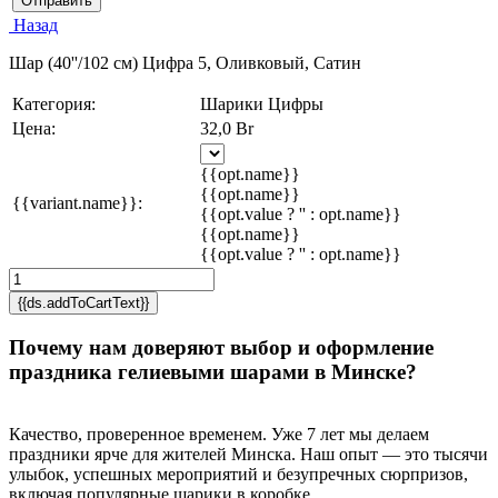
Отправить
Назад
Шар (40''/102 см) Цифра 5, Оливковый, Сатин
Категория:
Шарики Цифры
Цена:
32,0 Br
{{opt.name}}
{{opt.name}}
{{variant.name}}:
{{opt.value ? '' : opt.name}}
{{opt.name}}
{{opt.value ? '' : opt.name}}
{{ds.addToCartText}}
Почему нам доверяют выбор и оформление
праздника гелиевыми шарами в Минске?
Качество, проверенное временем. Уже 7 лет мы делаем
праздники ярче для жителей Минска. Наш опыт — это тысячи
улыбок, успешных мероприятий и безупречных сюрпризов,
включая популярные шарики в коробке.