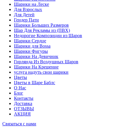
Шарики на Леске
Для Взрослых
Для Детей
Гендер Пати
Шарики Больших Размеров
Шар Для Рекламы из (ПВХ)
Недорогие Композиции из Шаров
Шарики Сердце
Шарики для Воssa
Шарики Фигуры
Шарики На Девичник
Гирлянда Из Воздушных Шаров
Шарики На Крещение
услуга надуть свои шарики
Цветы
Цветы в Шаре Баблс
О Нас
Блог
Контакты
Доставка
ОТЗЫВЫ
АКЦИЯ
Связаться с нами