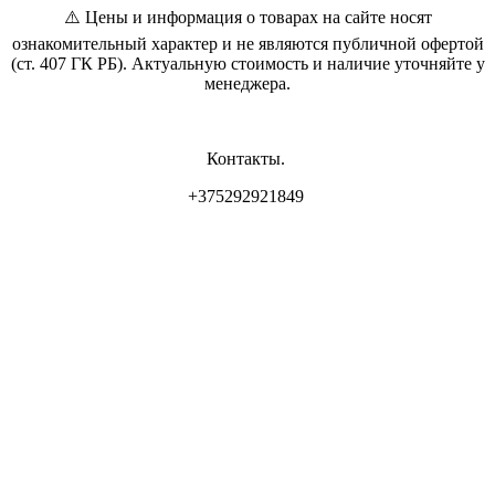
⚠️ Цены и информация о товарах на сайте носят
ознакомительный характер и не являются публичной офертой
(ст. 407 ГК РБ). Актуальную стоимость и наличие уточняйте у
менеджера.
Контакты.
+375292921849
Владелец магазина: ИП Самсонова И.Л
Свидетельство о регистрации: 0837556 от 17.05.2022 выдан
Минским горисполкомом.
Юр. адрес: г. Минск, ул. Пр. Мира 2
Интернет-магазин зарегистрирован РБ 17.05.22
Режим работы :
интернет - магазина : ПН-ВС - круглосуточно (приём Заказов -