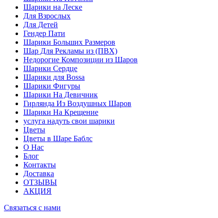
Шарики на Леске
Для Взрослых
Для Детей
Гендер Пати
Шарики Больших Размеров
Шар Для Рекламы из (ПВХ)
Недорогие Композиции из Шаров
Шарики Сердце
Шарики для Воssa
Шарики Фигуры
Шарики На Девичник
Гирлянда Из Воздушных Шаров
Шарики На Крещение
услуга надуть свои шарики
Цветы
Цветы в Шаре Баблс
О Нас
Блог
Контакты
Доставка
ОТЗЫВЫ
АКЦИЯ
Связаться с нами