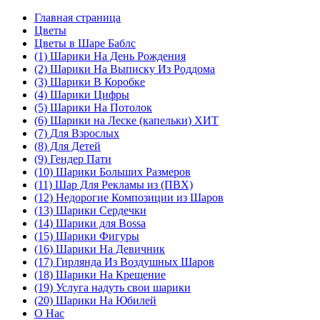
Главная страница
Цветы
Цветы в Шаре Баблс
(1) Шарики На День Рождения
(2) Шарики На Выписку Из Роддома
(3) Шарики В Коробке
(4) Шарики Цифры
(5) Шарики На Потолок
(6) Шарики на Леске (капельки) ХИТ
(7) Для Взрослых
(8) Для Детей
(9) Гендер Пати
(10) Шарики Больших Размеров
(11) Шар Для Рекламы из (ПВХ)
(12) Недорогие Композиции из Шаров
(13) Шарики Сердечки
(14) Шарики для Воssa
(15) Шарики Фигуры
(16) Шарики На Девичник
(17) Гирлянда Из Воздушных Шаров
(18) Шарики На Крещение
(19) Услуга надуть свои шарики
(20) Шарики На Юбилей
О Нас