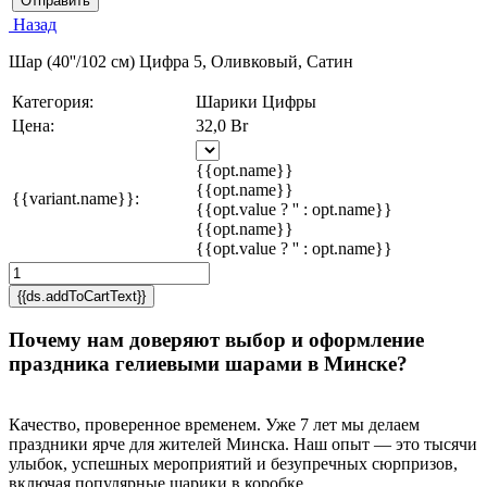
Отправить
Назад
Шар (40''/102 см) Цифра 5, Оливковый, Сатин
Категория:
Шарики Цифры
Цена:
32,0 Br
{{opt.name}}
{{opt.name}}
{{variant.name}}:
{{opt.value ? '' : opt.name}}
{{opt.name}}
{{opt.value ? '' : opt.name}}
{{ds.addToCartText}}
Почему нам доверяют выбор и оформление
праздника гелиевыми шарами в Минске?
Качество, проверенное временем. Уже 7 лет мы делаем
праздники ярче для жителей Минска. Наш опыт — это тысячи
улыбок, успешных мероприятий и безупречных сюрпризов,
включая популярные шарики в коробке.