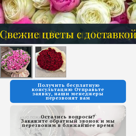
Красивые Розы из Эквадор
Свежие цветы с доставко
Розы от 7 руб за 1 шт
Получить бесплатную
консультацию Отправьте
заявку, наши менеджеры
перезвонят вам
Остались вопросы?
Закажите обратный звонок и мы
перезвоним в ближайшее время