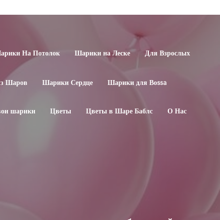
арики На Потолок
Шарики на Леске
Для Взрослых
из Шаров
Шарики Сердце
Шарики для Воssa
свои шарики
Цветы
Цветы в Шаре Баблс
О Нас