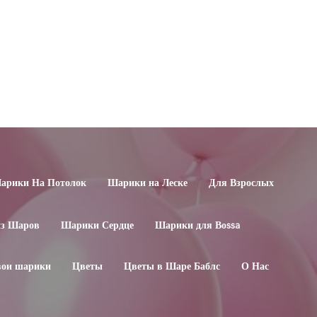
арики На Потолок
Шарики на Леске
Для Взрослых
из Шаров
Шарики Сердце
Шарики для Воssa
свои шарики
Цветы
Цветы в Шаре Баблс
О Нас