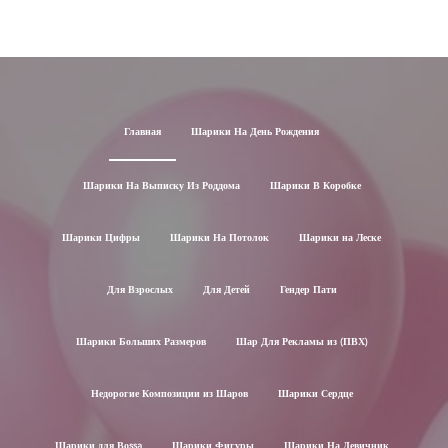
Главная
Шарики На День Рождения
Шарики На Выписку Из Роддома
Шарики В Коробке
Шарики Цифры
Шарики На Потолок
Шарики на Леске
Для Взрослых
Для Детей
Гендер Пати
Шарики Больших Размеров
Шар Для Рекламы из (ПВХ)
Недорогие Композиции из Шаров
Шарики Сердце
Шарики для Воssa
Шарики Фигуры
Шарики На Девичник