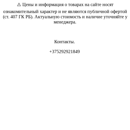
⚠️ Цены и информация о товарах на сайте носят
ознакомительный характер и не являются публичной офертой
(ст. 407 ГК РБ). Актуальную стоимость и наличие уточняйте у
менеджера.
Контакты.
+375292921849
Владелец магазина: ИП Самсонова И.Л
Свидетельство о регистрации: 0837556 от 17.05.2022 выдан
Минским горисполкомом.
Юр. адрес: г. Минск, ул. Пр. Мира 2
Интернет-магазин зарегистрирован РБ 17.05.22
Режим работы :
интернет - магазина : ПН-ВС - круглосуточно (приём Заказов -