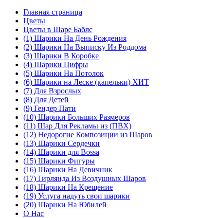
Главная страница
Цветы
Цветы в Шаре Баблс
(1) Шарики На День Рождения
(2) Шарики На Выписку Из Роддома
(3) Шарики В Коробке
(4) Шарики Цифры
(5) Шарики На Потолок
(6) Шарики на Леске (капельки) ХИТ
(7) Для Взрослых
(8) Для Детей
(9) Гендер Пати
(10) Шарики Больших Размеров
(11) Шар Для Рекламы из (ПВХ)
(12) Недорогие Композиции из Шаров
(13) Шарики Сердечки
(14) Шарики для Воssa
(15) Шарики Фигуры
(16) Шарики На Девичник
(17) Гирлянда Из Воздушных Шаров
(18) Шарики На Крещение
(19) Услуга надуть свои шарики
(20) Шарики На Юбилей
О Нас