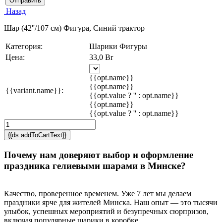
Отправить
Назад
Шар (42''/107 см) Фигура, Синий трактор
Категория:
Шарики Фигуры
Цена:
33,0 Br
{{opt.name}}
{{opt.name}}
{{variant.name}}:
{{opt.value ? '' : opt.name}}
{{opt.name}}
{{opt.value ? '' : opt.name}}
{{ds.addToCartText}}
Почему нам доверяют выбор и оформление
праздника гелиевыми шарами в Минске?
Качество, проверенное временем. Уже 7 лет мы делаем
праздники ярче для жителей Минска. Наш опыт — это тысячи
улыбок, успешных мероприятий и безупречных сюрпризов,
включая популярные шарики в коробке.