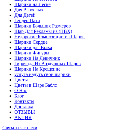
Шарики на Леске
Для Взрослых
Для Детей
Гендер Пати
Шарики Больших Размеров
Шар Для Рекламы из (ПВХ)
Недорогие Композиции из Шаров
Шарики Сердце
Шарики для Воssa
Шарики Фигуры
Шарики На Девичник
Гирлянда Из Воздушных Шаров
Шарики На Крещение
услуга надуть свои шарики
Цветы
Цветы в Шаре Баблс
О Нас
Блог
Контакты
Доставка
ОТЗЫВЫ
АКЦИЯ
Связаться с нами