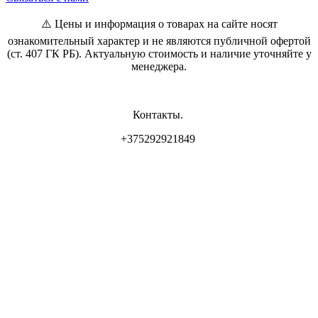
⚠️ Цены и информация о товарах на сайте носят
ознакомительный характер и не являются публичной офертой
(ст. 407 ГК РБ). Актуальную стоимость и наличие уточняйте у
менеджера.
Контакты.
+375292921849
Владелец магазина: ИП Самсонова И.Л
Свидетельство о регистрации: 0837556 от 17.05.2022 выдан
Минским горисполкомом.
Юр. адрес: г. Минск, ул. Пр. Мира 2
Интернет-магазин зарегистрирован РБ 17.05.22
Режим работы :