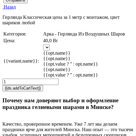
Отправить
Назад
Гирлянда Классическая цена за 1 метр с монтажом, цвет
шариков любой
Категория:
Арка - Гирлянда Из Воздушных Шаров
Цена:
40,0 Br
{{opt.name}}
{{opt.name}}
{{variant.name}}:
{{opt.value ? '' : opt.name}}
{{opt.name}}
{{opt.value ? '' : opt.name}}
{{ds.addToCartText}}
Почему нам доверяют выбор и оформление
праздника гелиевыми шарами в Минске?
Качество, проверенное временем. Уже 7 лет мы делаем
праздники ярче для жителей Минска. Наш опыт — это тысячи
улыбок, успешных мероприятий и безупречных сюрпризов,