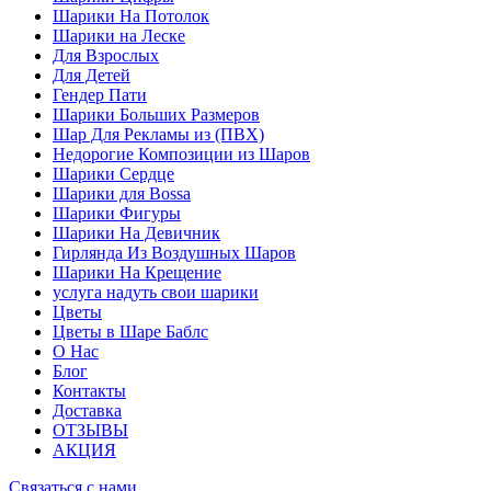
Шарики На Потолок
Шарики на Леске
Для Взрослых
Для Детей
Гендер Пати
Шарики Больших Размеров
Шар Для Рекламы из (ПВХ)
Недорогие Композиции из Шаров
Шарики Сердце
Шарики для Воssa
Шарики Фигуры
Шарики На Девичник
Гирлянда Из Воздушных Шаров
Шарики На Крещение
услуга надуть свои шарики
Цветы
Цветы в Шаре Баблс
О Нас
Блог
Контакты
Доставка
ОТЗЫВЫ
АКЦИЯ
Связаться с нами