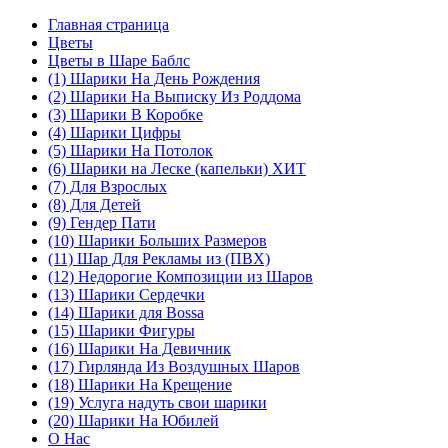
Главная страница
Цветы
Цветы в Шаре Баблс
(1) Шарики На День Рождения
(2) Шарики На Выписку Из Роддома
(3) Шарики В Коробке
(4) Шарики Цифры
(5) Шарики На Потолок
(6) Шарики на Леске (капельки) ХИТ
(7) Для Взрослых
(8) Для Детей
(9) Гендер Пати
(10) Шарики Больших Размеров
(11) Шар Для Рекламы из (ПВХ)
(12) Недорогие Композиции из Шаров
(13) Шарики Сердечки
(14) Шарики для Воssa
(15) Шарики Фигуры
(16) Шарики На Девичник
(17) Гирлянда Из Воздушных Шаров
(18) Шарики На Крещение
(19) Услуга надуть свои шарики
(20) Шарики На Юбилей
О Нас