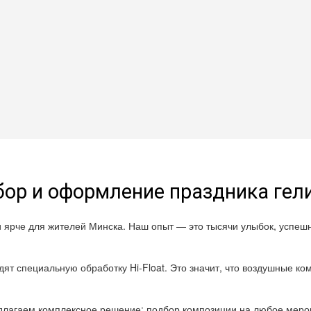
ор и оформление праздника ге
и ярче для жителей Минска. Наш опыт — это тысячи улыбок, успе
ят специальную обработку Hi-Float. Это значит, что воздушные ком
лагаем комплексное решение: подбор композиции на любое мероп