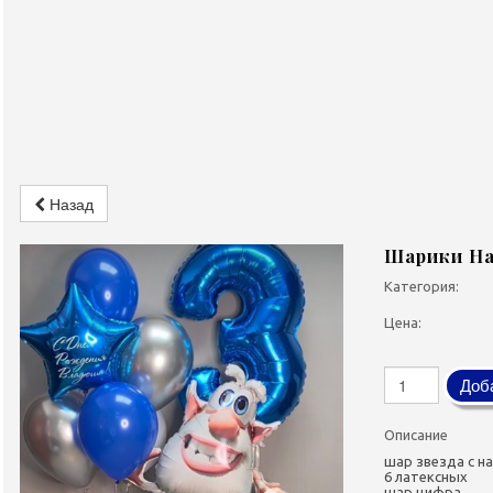
Назад
Шарики На
Категория:
Цена:
Доба
Описание
шар звезда с н
6 латексных
шар цифра