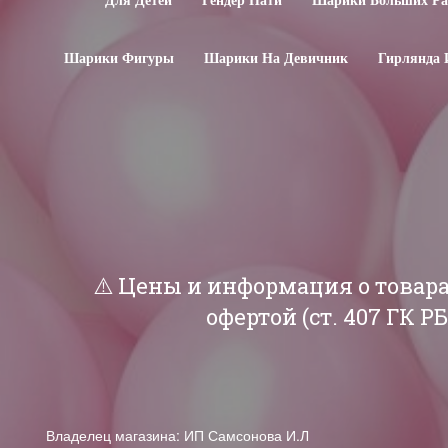
Для Детей
Гендер Пати
Шарики Больших Ра
Шарики Фигуры
Шарики На Девичник
Гирлянда 
⚠️ Цены и информация о товар
офертой (ст. 407 ГК 
Владелец магазина: ИП Самсонова И.Л