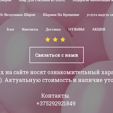
змеров
Шар Для Рекламы из (ПВХ)
Недорогие Композиции 
Из Воздушных Шаров
Шарики На Крещение
услуга надуть 
Блог
Контакты
Доставка
ОТЗЫВЫ
АКЦИЯ
Связаться с нами
ах на сайте носят ознакомительный хар
РБ). Актуальную стоимость и наличие у
Контакты.
+375292921849