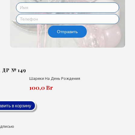
Отправить
 ДР № 149
Шарики На День Рождения
100,0 Br
вить в корзину
адписью