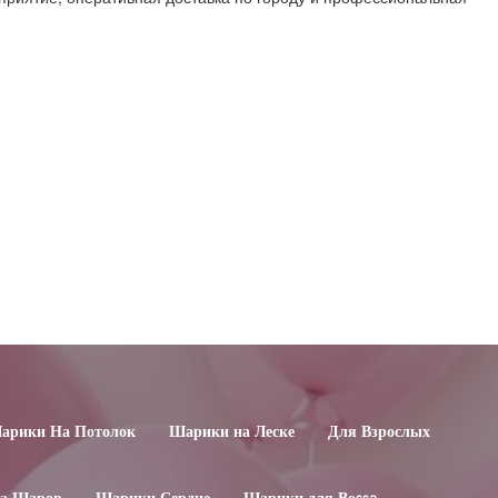
арики На Потолок
Шарики на Леске
Для Взрослых