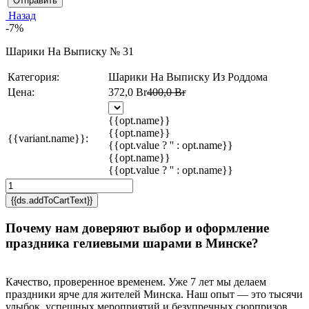
Отправить
Назад
-7%
Шарики На Выписку № 31
Категория:
Шарики На Выписку Из Роддома
Цена:
372,0 Br
400,0 Br
{{opt.name}}
{{opt.name}}
{{variant.name}}:
{{opt.value ? '' : opt.name}}
{{opt.name}}
{{opt.value ? '' : opt.name}}
{{ds.addToCartText}}
Почему нам доверяют выбор и оформление
праздника гелиевыми шарами в Минске?
Качество, проверенное временем. Уже 7 лет мы делаем
праздники ярче для жителей Минска. Наш опыт — это тысячи
улыбок, успешных мероприятий и безупречных сюрпризов,