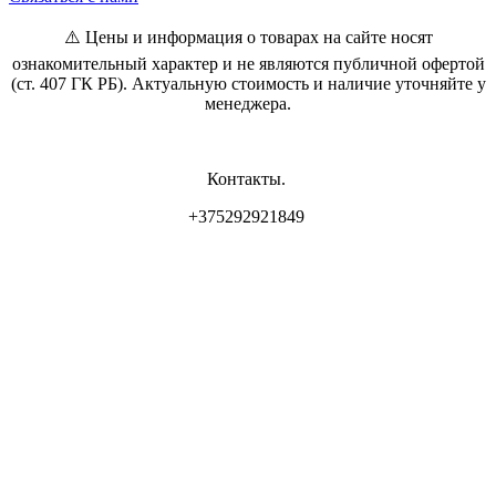
⚠️ Цены и информация о товарах на сайте носят
ознакомительный характер и не являются публичной офертой
(ст. 407 ГК РБ). Актуальную стоимость и наличие уточняйте у
менеджера.
Контакты.
+375292921849
Владелец магазина: ИП Самсонова И.Л
Свидетельство о регистрации: 0837556 от 17.05.2022 выдан
Минским горисполкомом.
Юр. адрес: г. Минск, ул. Пр. Мира 2
Интернет-магазин зарегистрирован РБ 17.05.22
Режим работы :