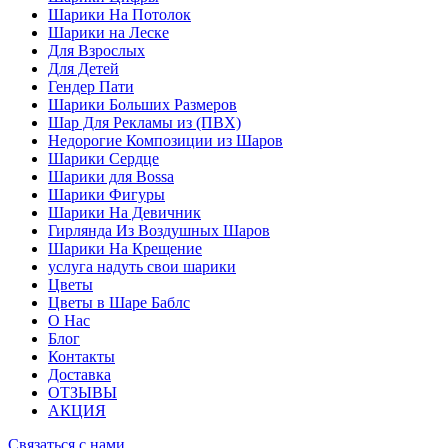
Шарики На Потолок
Шарики на Леске
Для Взрослых
Для Детей
Гендер Пати
Шарики Больших Размеров
Шар Для Рекламы из (ПВХ)
Недорогие Композиции из Шаров
Шарики Сердце
Шарики для Воssa
Шарики Фигуры
Шарики На Девичник
Гирлянда Из Воздушных Шаров
Шарики На Крещение
услуга надуть свои шарики
Цветы
Цветы в Шаре Баблс
О Нас
Блог
Контакты
Доставка
ОТЗЫВЫ
АКЦИЯ
Связаться с нами