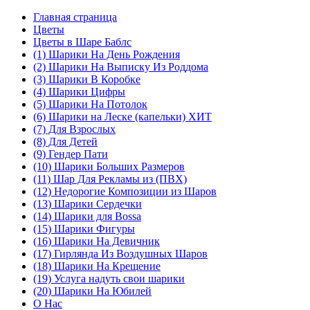
Главная страница
Цветы
Цветы в Шаре Баблс
(1) Шарики На День Рождения
(2) Шарики На Выписку Из Роддома
(3) Шарики В Коробке
(4) Шарики Цифры
(5) Шарики На Потолок
(6) Шарики на Леске (капельки) ХИТ
(7) Для Взрослых
(8) Для Детей
(9) Гендер Пати
(10) Шарики Больших Размеров
(11) Шар Для Рекламы из (ПВХ)
(12) Недорогие Композиции из Шаров
(13) Шарики Сердечки
(14) Шарики для Воssa
(15) Шарики Фигуры
(16) Шарики На Девичник
(17) Гирлянда Из Воздушных Шаров
(18) Шарики На Крещение
(19) Услуга надуть свои шарики
(20) Шарики На Юбилей
О Нас