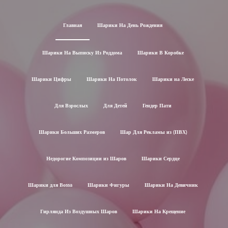
Главная
Шарики На День Рождения
Шарики На Выписку Из Роддома
Шарики В Коробке
Шарики Цифры
Шарики На Потолок
Шарики на Леске
Для Взрослых
Для Детей
Гендер Пати
Шарики Больших Размеров
Шар Для Рекламы из (ПВХ)
Недорогие Композиции из Шаров
Шарики Сердце
Шарики для Воssa
Шарики Фигуры
Шарики На Девичник
Гирлянда Из Воздушных Шаров
Шарики На Крещение