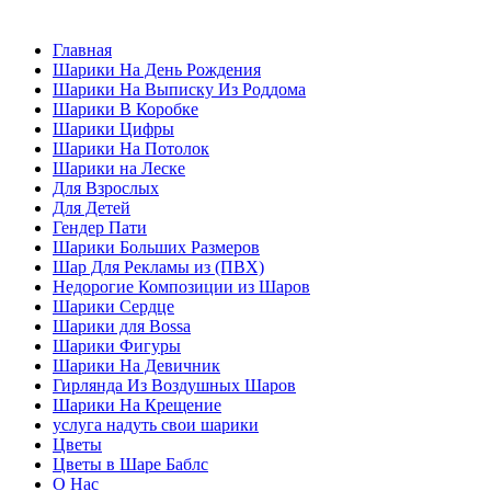
Главная
Шарики На День Рождения
Шарики На Выписку Из Роддома
Шарики В Коробке
Шарики Цифры
Шарики На Потолок
Шарики на Леске
Для Взрослых
Для Детей
Гендер Пати
Шарики Больших Размеров
Шар Для Рекламы из (ПВХ)
Недорогие Композиции из Шаров
Шарики Сердце
Шарики для Воssa
Шарики Фигуры
Шарики На Девичник
Гирлянда Из Воздушных Шаров
Шарики На Крещение
услуга надуть свои шарики
Цветы
Цветы в Шаре Баблс
О Нас