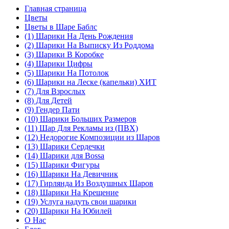
Главная страница
Цветы
Цветы в Шаре Баблс
(1) Шарики На День Рождения
(2) Шарики На Выписку Из Роддома
(3) Шарики В Коробке
(4) Шарики Цифры
(5) Шарики На Потолок
(6) Шарики на Леске (капельки) ХИТ
(7) Для Взрослых
(8) Для Детей
(9) Гендер Пати
(10) Шарики Больших Размеров
(11) Шар Для Рекламы из (ПВХ)
(12) Недорогие Композиции из Шаров
(13) Шарики Сердечки
(14) Шарики для Воssa
(15) Шарики Фигуры
(16) Шарики На Девичник
(17) Гирлянда Из Воздушных Шаров
(18) Шарики На Крещение
(19) Услуга надуть свои шарики
(20) Шарики На Юбилей
О Нас