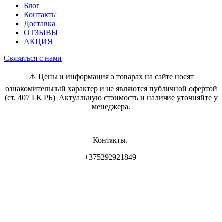
Блог
Контакты
Доставка
ОТЗЫВЫ
АКЦИЯ
Связаться с нами
⚠️ Цены и информация о товарах на сайте носят
ознакомительный характер и не являются публичной офертой
(ст. 407 ГК РБ). Актуальную стоимость и наличие уточняйте у
менеджера.
Контакты.
+375292921849
Владелец магазина: ИП Самсонова И.Л
Свидетельство о регистрации: 0837556 от 17.05.2022 выдан
Минским горисполкомом.
Юр. адрес: г. Минск, ул. Пр. Мира 2