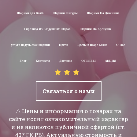
Шарики для Воssa
Шарики Фигуры
Шарики На Девичник
Гирлянда Из Воздушных Шаров
Шарики На Крещение
услуга надуть свои шарики
Цветы
Цветы в Шаре Баблс
О Нас
Блог
Контакты
Доставка
ОТЗЫВЫ
АКЦИЯ
Связаться с нами
⚠️ Цены и информация о товарах на
сайте носят ознакомительный характер
и не являются публичной офертой (ст.
407 ГК РБ). Актуальную стоимость и