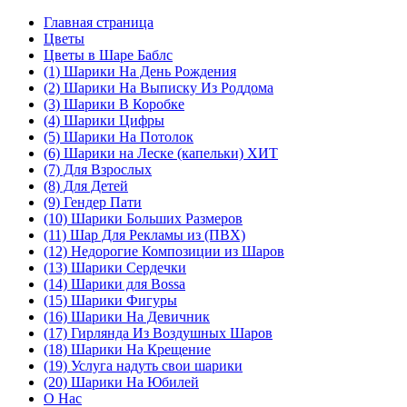
Главная страница
Цветы
Цветы в Шаре Баблс
(1) Шарики На День Рождения
(2) Шарики На Выписку Из Роддома
(3) Шарики В Коробке
(4) Шарики Цифры
(5) Шарики На Потолок
(6) Шарики на Леске (капельки) ХИТ
(7) Для Взрослых
(8) Для Детей
(9) Гендер Пати
(10) Шарики Больших Размеров
(11) Шар Для Рекламы из (ПВХ)
(12) Недорогие Композиции из Шаров
(13) Шарики Сердечки
(14) Шарики для Воssa
(15) Шарики Фигуры
(16) Шарики На Девичник
(17) Гирлянда Из Воздушных Шаров
(18) Шарики На Крещение
(19) Услуга надуть свои шарики
(20) Шарики На Юбилей
О Нас