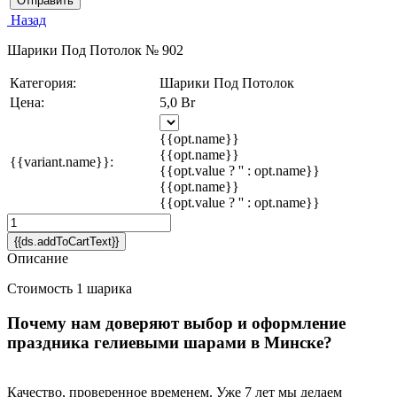
Отправить
Назад
Шарики Под Потолок № 902
Категория:
Шарики Под Потолок
Цена:
5,0 Br
{{opt.name}}
{{opt.name}}
{{variant.name}}:
{{opt.value ? '' : opt.name}}
{{opt.name}}
{{opt.value ? '' : opt.name}}
{{ds.addToCartText}}
Описание
Стоимость 1 шарика
Почему нам доверяют выбор и оформление
праздника гелиевыми шарами в Минске?
Качество, проверенное временем. Уже 7 лет мы делаем