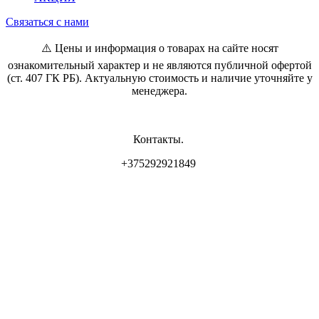
Связаться с нами
⚠️ Цены и информация о товарах на сайте носят
ознакомительный характер и не являются публичной офертой
(ст. 407 ГК РБ). Актуальную стоимость и наличие уточняйте у
менеджера.
Контакты.
+375292921849
Владелец магазина: ИП Самсонова И.Л
Свидетельство о регистрации: 0837556 от 17.05.2022 выдан
Минским горисполкомом.
Юр. адрес: г. Минск, ул. Пр. Мира 2
Интернет-магазин зарегистрирован РБ 17.05.22