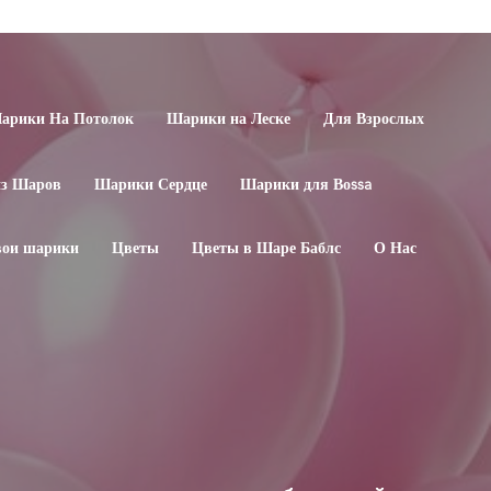
арики На Потолок
Шарики на Леске
Для Взрослых
из Шаров
Шарики Сердце
Шарики для Воssa
свои шарики
Цветы
Цветы в Шаре Баблс
О Нас