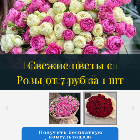
Красивые Розы из
Свежие цветы с
Розы от 7 руб за 1 шт
доставкой
Эквадора
Получить бесплатную
консультацию