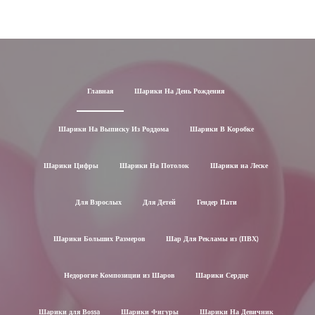
Главная
Шарики На День Рождения
Шарики На Выписку Из Роддома
Шарики В Коробке
Шарики Цифры
Шарики На Потолок
Шарики на Леске
Для Взрослых
Для Детей
Гендер Пати
Шарики Больших Размеров
Шар Для Рекламы из (ПВХ)
Недорогие Композиции из Шаров
Шарики Сердце
Шарики для Воssa
Шарики Фигуры
Шарики На Девичник