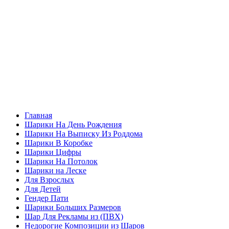
Главная
Шарики На День Рождения
Шарики На Выписку Из Роддома
Шарики В Коробке
Шарики Цифры
Шарики На Потолок
Шарики на Леске
Для Взрослых
Для Детей
Гендер Пати
Шарики Больших Размеров
Шар Для Рекламы из (ПВХ)
Недорогие Композиции из Шаров