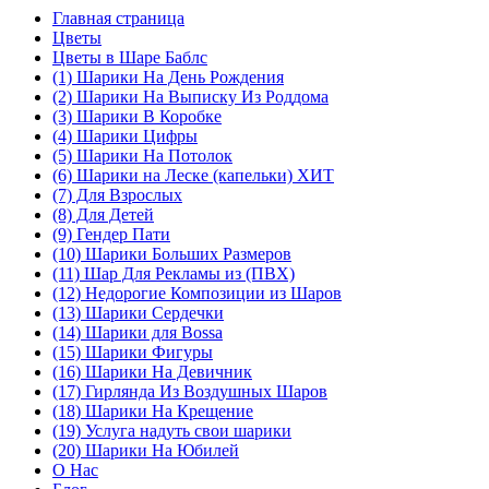
Главная страница
Цветы
Цветы в Шаре Баблс
(1) Шарики На День Рождения
(2) Шарики На Выписку Из Роддома
(3) Шарики В Коробке
(4) Шарики Цифры
(5) Шарики На Потолок
(6) Шарики на Леске (капельки) ХИТ
(7) Для Взрослых
(8) Для Детей
(9) Гендер Пати
(10) Шарики Больших Размеров
(11) Шар Для Рекламы из (ПВХ)
(12) Недорогие Композиции из Шаров
(13) Шарики Сердечки
(14) Шарики для Воssa
(15) Шарики Фигуры
(16) Шарики На Девичник
(17) Гирлянда Из Воздушных Шаров
(18) Шарики На Крещение
(19) Услуга надуть свои шарики
(20) Шарики На Юбилей
О Нас