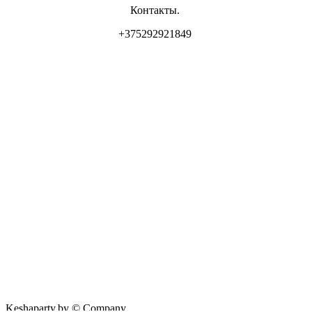
Контакты.
+375292921849
Владелец магазина: ИП Самсонова И.Л
Свидетельство о регистрации: 0837556 от 17.05.2022 выдан
Минским горисполкомом.
Юр. адрес: г. Минск, ул. Пр. Мира 2
Интернет-магазин зарегистрирован РБ 17.05.22
Режим работы :
интернет - магазина : ПН-ВС - круглосуточно (приём Заказов -
Доставка)
Самовывоз г. Минск, Ул. Фабрициуса 14, Пункт выдачи с
06:00 - 24:00
Ул. Рафиева 64 с 10:00 — 20:00
Keshaparty.by © Company