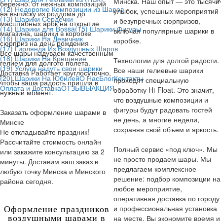
Минска. Наш опыт — это тысячи
бережно: от нежных композиций
(12) Недорогие Композиции из Шаров
улыбок, успешных мероприятий
на выписку из роддома до
(13) Шарики Сердечки
и безупречных сюрпризов,
масштабных арок на открытие
(14) Шарики для Воssa
(15) Шарики Фигуры
включая популярные шарики в
магазина, шарики в коробке
(16) Шарики На Девичник
коробке.
сюрприз на день рождения .
(17) Гирлянда Из Воздушных Шаров
Все шары надуваем качественным
(18) Шарики На Крещение
Технологии для долгой радости.
гелием для долгого полета.
(19) Услуга надуть свои шарики
Все наши гелиевые шарики
Доставка Работает круглосуточно,
(20) Шарики На Юбилей
О Нас
Блог
Контакты
проходят специальную
чтобы ваша радость пришла в
Оплата и Доставка
ОТЗЫВЫ
АКЦИЯ
обработку Hi-Float. Это значит,
нужный момент.
что воздушные композиции и
фигуры будут радовать гостей
Заказать оформление шарами в
не день, а многие недели,
Минске
сохраняя свой объем и яркость.
Не откладывайте праздник!
Рассчитайте стоимость онлайн
Полный сервис «под ключ». Мы
или закажите консультацию за 2
не просто продаем шары. Мы
минуты. Доставим ваш заказ в
предлагаем комплексное
любую точку Минска и Минского
решение: подбор композиции на
района сегодня.
любое мероприятие,
оперативная доставка по городу
и профессиональная установка
Оформление праздников
воздушными шарами в
на месте. Вы экономите время и