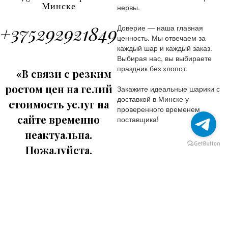
Минске
нервы.
+375292921849
Доверие — наша главная
ценность. Мы отвечаем за
каждый шар и каждый заказ.
Выбирая нас, вы выбираете
праздник без хлопот.
«В связи с резким
ростом цен на гелий
Закажите идеальные шарики с
доставкой в Минске у
стоимость услуг на
проверенного временем
сайте временно
поставщика!
неактуальна.
Пожалуйста,
уточняйте
актуальные цены у
Красивые Розы из
Свежие цветы с
Розы от 7 руб за 1 шт
доставкой
Эквадора
наших менеджеров».