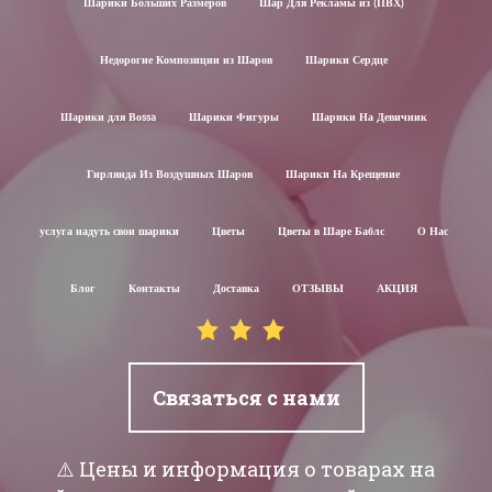
Шарики Больших Размеров
Шар Для Рекламы из (ПВХ)
Недорогие Композиции из Шаров
Шарики Сердце
Шарики для Воssa
Шарики Фигуры
Шарики На Девичник
Гирлянда Из Воздушных Шаров
Шарики На Крещение
услуга надуть свои шарики
Цветы
Цветы в Шаре Баблс
О Нас
Блог
Контакты
Доставка
ОТЗЫВЫ
АКЦИЯ
Связаться с нами
⚠️ Цены и информация о товарах на