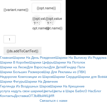
{{opt.name}}
{{variant.name}}:
{{opt.value
{{opt.value
? '' :
? '' :
opt.name}}
opt.name}}
{{ds.addToCartText}}
Главная
Шарики На День Рождения
Шарики На Выписку Из Роддома
Шарики В Коробке
Шарики Цифры
Шарики На Потолок
Шарики на Леске
Для Взрослых
Для Детей
Гендер Пати
Шарики Больших Размеров
Шар Для Рекламы из (ПВХ)
Недорогие Композиции из Шаров
Шарики Сердце
Шарики для Воssa
Шарики Фигуры
Шарики На Девичник
Гирлянда Из Воздушных Шаров
Шарики На Крещение
услуга надуть свои шарики
Цветы
Цветы в Шаре Баблс
О Нас
Блог
Контакты
Доставка
ОТЗЫВЫ
АКЦИЯ
Связаться с нами
⚠️ Цены и информация о товарах на сайте