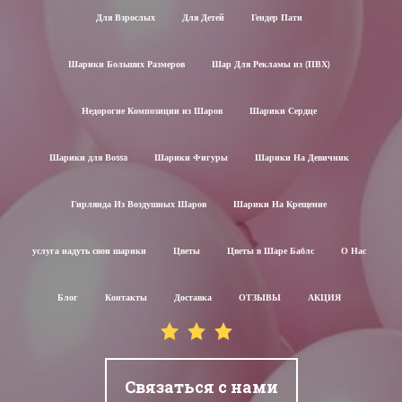
Для Взрослых
Для Детей
Гендер Пати
Шарики Больших Размеров
Шар Для Рекламы из (ПВХ)
Недорогие Композиции из Шаров
Шарики Сердце
Шарики для Воssa
Шарики Фигуры
Шарики На Девичник
Гирлянда Из Воздушных Шаров
Шарики На Крещение
услуга надуть свои шарики
Цветы
Цветы в Шаре Баблс
О Нас
Блог
Контакты
Доставка
ОТЗЫВЫ
АКЦИЯ
Связаться с нами