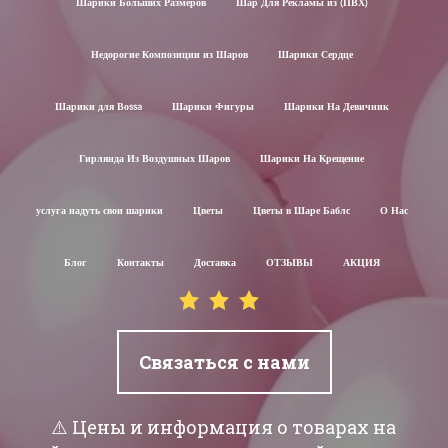
Шарики Больших Размеров
Шар Для Рекламы из (ПВХ)
Недорогие Композиции из Шаров
Шарики Сердце
Шарики для Воssa
Шарики Фигуры
Шарики На Девичник
Гирлянда Из Воздушных Шаров
Шарики На Крещение
услуга надуть свои шарики
Цветы
Цветы в Шаре Баблс
О Нас
Блог
Контакты
Доставка
ОТЗЫВЫ
АКЦИЯ
Связаться с нами
⚠️ Цены и информация о товарах на