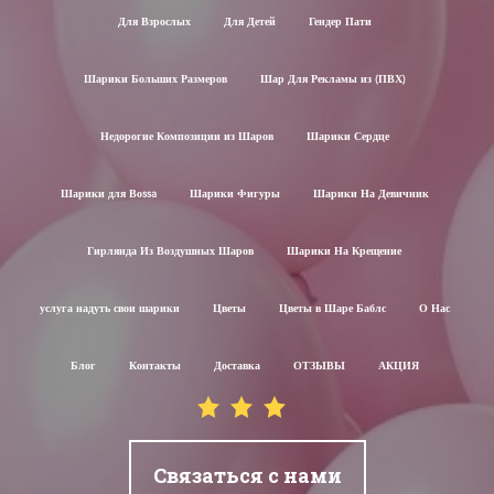
Для Взрослых
Для Детей
Гендер Пати
Шарики Больших Размеров
Шар Для Рекламы из (ПВХ)
Недорогие Композиции из Шаров
Шарики Сердце
Шарики для Воssa
Шарики Фигуры
Шарики На Девичник
Гирлянда Из Воздушных Шаров
Шарики На Крещение
услуга надуть свои шарики
Цветы
Цветы в Шаре Баблс
О Нас
Блог
Контакты
Доставка
ОТЗЫВЫ
АКЦИЯ
Связаться с нами