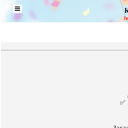
Г
✅ 
Зака