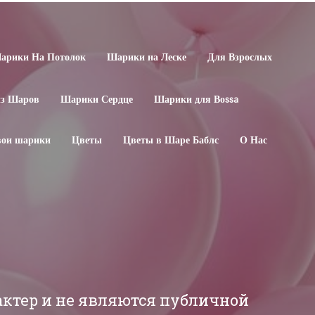
арики На Потолок
Шарики на Леске
Для Взрослых
из Шаров
Шарики Сердце
Шарики для Воssa
свои шарики
Цветы
Цветы в Шаре Баблс
О Нас
актер и не являются публичной