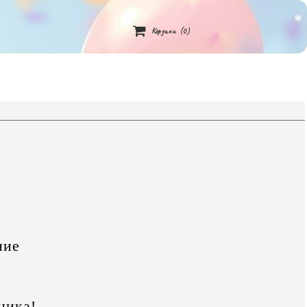

Корзина
(0)
а
ние
ника!