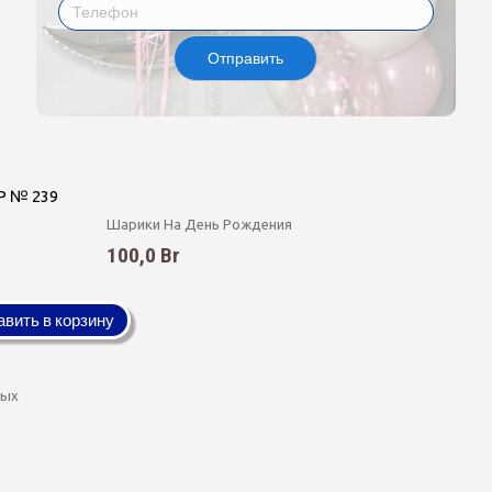
Отправить
Р № 239
Шарики На День Рождения
100,0 Br
вить в корзину
ных