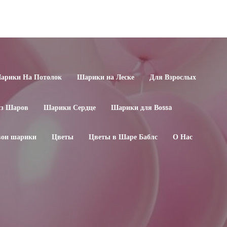
арики На Потолок
Шарики на Леске
Для Взрослых
из Шаров
Шарики Сердце
Шарики для Воssa
свои шарики
Цветы
Цветы в Шаре Баблс
О Нас