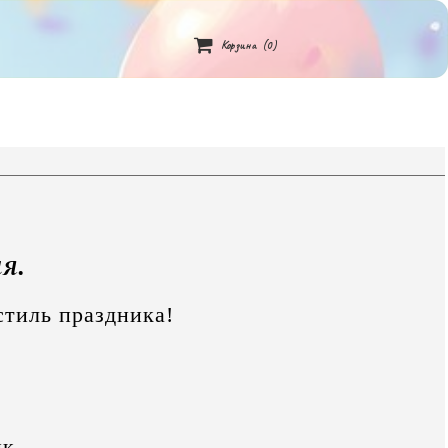

Корзина
(0)
ия.
стиль праздника!
ик