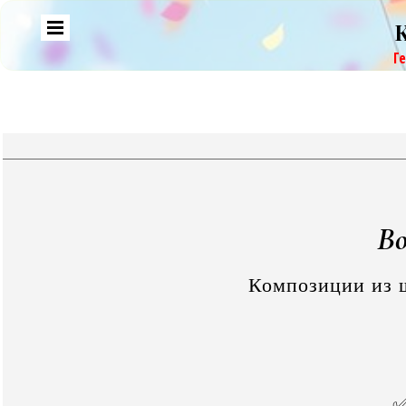
Г
Во
Композиции из ш
✅