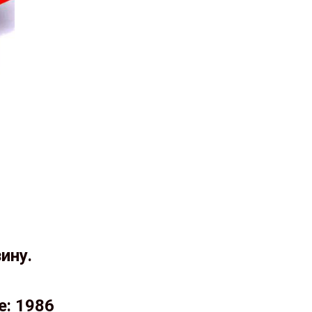
ину.
е: 1986