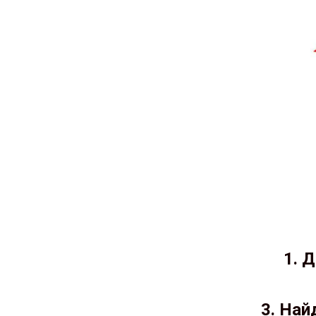
1. 
3. Най