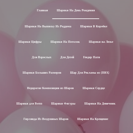
Главная
Шарики На День Рождения
Шарики На Выписку Из Роддома
Шарики В Коробке
Шарики Цифры
Шарики На Потолок
Шарики на Леске
Для Взрослых
Для Детей
Гендер Пати
Шарики Больших Размеров
Шар Для Рекламы из (ПВХ)
Недорогие Композиции из Шаров
Шарики Сердце
Шарики для Воssa
Шарики Фигуры
Шарики На Девичник
Гирлянда Из Воздушных Шаров
Шарики На Крещение