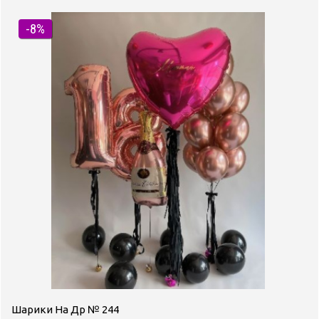
-8%
Шарики На Др № 244