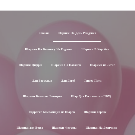
Главная
Шарики На День Рождения
Шарики На Выписку Из Роддома
Шарики В Коробке
Шарики Цифры
Шарики На Потолок
Шарики на Леске
Для Взрослых
Для Детей
Гендер Пати
Шарики Больших Размеров
Шар Для Рекламы из (ПВХ)
Недорогие Композиции из Шаров
Шарики Сердце
Шарики для Воssa
Шарики Фигуры
Шарики На Девичник