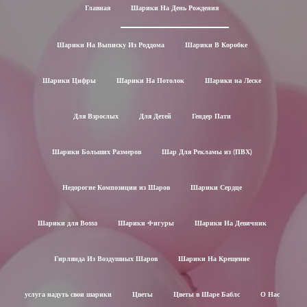
Главная
Шарики На День Рождения
Шарики На Выписку Из Роддома
Шарики В Коробке
Шарики Цифры
Шарики На Потолок
Шарики на Леске
Для Взрослых
Для Детей
Гендер Пати
Шарики Больших Размеров
Шар Для Рекламы из (ПВХ)
Недорогие Композиции из Шаров
Шарики Сердце
Шарики для Воssa
Шарики Фигуры
Шарики На Девичник
Гирлянда Из Воздушных Шаров
Шарики На Крещение
услуга надуть свои шарики
Цветы
Цветы в Шаре Баблс
О Нас