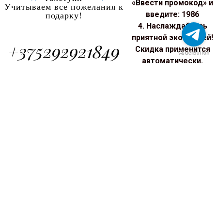
«Ввести промокод» и
Учитываем все пожелания к
введите: 1986
подарку!
4. Наслаждайтесь
приятной экономией!
+375292921849
Скидка применится
автоматически.
Порадуйте себя
выгодной покупкой
Заполните Форму
прямо сейчас!
Обратной Связи.
Наш менеджер свяжется с
вами в
ближайшее время.
Отправить
Назад