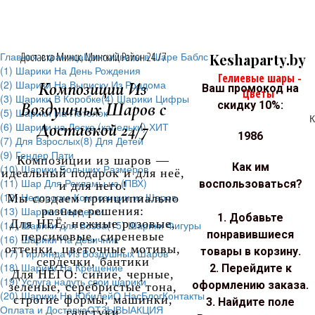
Главная страница
Доставка Минск, Минский Район 24 /7
Цветы
Цветы в Шаре Баблс
Keshaparty.by
(1) Шарики На День Рождения
Гелиевые шары -
(2) Шарики На Выписку Из Роддома
Композиции Из
Ваш промокод на
Цветы
(3) Шарики В Коробке
(4) Шарики Цифры
Воздушных Шаров с
скидку 10%:
(5) Шарики На Потолок
К
Доставкой 24/7
(6) Шарики на Леске (капельки) ХИТ
1986
(7) Для Взрослых
(8) Для Детей
(9) Гендер Пати
Композиции из шаров —
Как им
(10) Шарики Больших Размеров
идеальный подарок и для неё,
(11) Шар Для Рекламы из (ПВХ)
воспользоваться?
и для него!
(12) Недорогие Композиции из Шаров
Мы создаем принципиально
(13) Шарики Сердечки
разные решения:
1. Добавьте
Для НЕЁ: нежные розовые,
(14) Шарики для Воssa
(15) Шарики Фигуры
понравившиеся
персиковые, сиреневые
(16) Шарики На Девичник
оттенки, цветочные мотивы,
товары в корзину.
(17) Гирлянда Из Воздушных Шаров
сердечки, бантики
(18) Шарики На Крещение
2. Перейдите к
Для НЕГО: синие, черные,
(19) Услуга надуть свои шарики
оформлению заказа.
зеленые, серебристые тона,
(20) Шарики На Юбилей
О Нас
Блог
Контакты
строгие формы, машинки,
3. Найдите поле
Оплата и Доставка
ОТЗЫВЫ
АКЦИЯ
галстуки