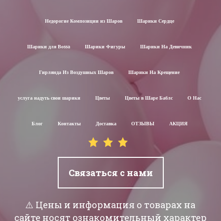
Недорогие Композиции из Шаров
Шарики Сердце
Шарики для Воssa
Шарики Фигуры
Шарики На Девичник
Гирлянда Из Воздушных Шаров
Шарики На Крещение
услуга надуть свои шарики
Цветы
Цветы в Шаре Баблс
О Нас
Блог
Контакты
Доставка
ОТЗЫВЫ
АКЦИЯ
Связаться с нами
⚠️ Цены и информация о товарах на
сайте носят ознакомительный характер