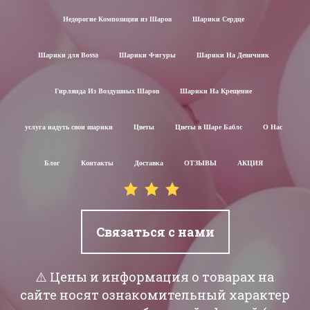
Недорогие Композиции из Шаров
Шарики Сердце
Шарики для Воssa
Шарики Фигуры
Шарики На Девичник
Гирлянда Из Воздушных Шаров
Шарики На Крещение
услуга надуть свои шарики
Цветы
Цветы в Шаре Баблс
О Нас
Блог
Контакты
Доставка
ОТЗЫВЫ
АКЦИЯ
Связаться с нами
⚠️ Цены и информация о товарах на
сайте носят ознакомительный характер